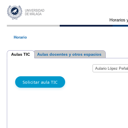
Horarios 
Horario
Aulas TIC
Aulas docentes y otros espacios
Aulario López Peña
Solicitar aula TIC