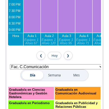
7:00 PM
7:30 PM
8:00 PM
8:30 PM
9:00 PM
Hora
Aula 1
Aula 2
Aula 3
Aula 4
Aula 5
Equipos 1
Equipos 1
Equipos 1
Equipos 1
Equipos 1
Aforo 67
Aforo 120
Aforo 95
Aforo 71
Aforo 69
Hoy
Día
Semana
Mes
Graduado/a en Ciencias
Graduado/a en
Gastronómicas y Gestión
Comunicación Audiovisual
Hotelera
Graduado/a en Periodismo
Graduado/a en Publicidad y
Relaciones Públicas